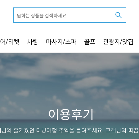
어/티켓
차량
마사지/스파
골프
관광지/맛집
이용후기
님의 즐거웠던 다낭여행 추억을 들려주세요. 고객님의 따끔한