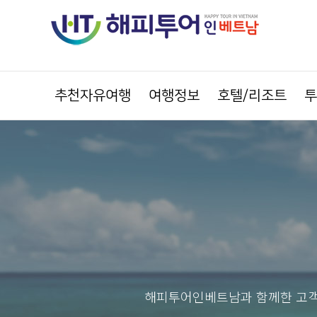
추천자유여행
여행정보
호텔/리조트
투
해피투어인베트남과 함께한 고객