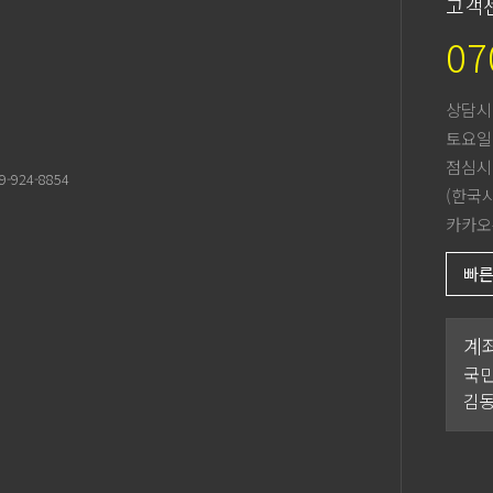
고객
07
상담시
토요일
점심시
-924-8854
(한국
카카오
빠
계
국민
김동