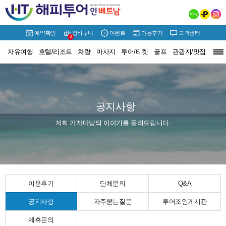
예약확인
장바구니
이벤트
이용후기
고객센터
0
자유여행
호텔/리조트
차량
마사지
투어/티켓
골프
관광지/맛집
여행정보
공지사항
저희 가자다낭의 이야기를 들려드립니다.
이용후기
단체문의
Q&A
공지사항
자주묻는질문
투어조인게시판
제휴문의