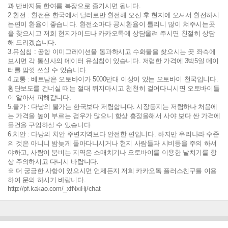
과 반바지등 한여름 복장으로 즐기시면 됩니다.
2.환전 : 환전은 한국에서 달러로만 환전해 오신 후 현지에 오셔서 환전하시
는편이 환율이 좋습니다. 환전소마다 공시환율이 틀리니 많이 쳐주시는곳
을 찾으시고 저희 현지가이드나 카카오톡에 상담올려 주시면 친절히 상담
해 드리겠습니다.
3.유심칩 : 공항 이미그레이션을 통과하시고 수화물을 찾으시는 곳 좌측에
보시면 각 통신사의 데이터 유심칩이 있습니다. 저렴한 가격에 3박5일 데이
터를 맘껏 쓰실 수 있습니다.
4.교통 : 베트남은 오토바이가 5000만대 이상이 있는 오토바이 천국입니다.
횡단보도를 건너실 때는 절대 뛰지마시고 천천히 걸어다니시면 오토바이들
이 알아서 피해갑니다.
5.물가 : 다낭의 물가는 한국보다 저렴합니다. 시장등지는 저렴하나 처음에
는 가격을 높이 부르는 경우가 많으니 항상 흥정을해서 사야 보다 싼 가격에
물건을 구입하실 수 있습니다.
6.치안 : 다낭의 치안 주변지역보다 안전한 편입니다. 하지만 우리나라 수준
의 것은 아니니 밤늦게 돌아다니시거나 현지 사람들과 시비등을 주의 하셔
야하고, 사람이 붐비는 지역은 소매치기나 오토바이를 이용한 날치기를 항
상 주의하시고 다니시 바랍니다.
※ 더 궁금한 사항이 있으시면 언제든지 저희 카카오톡 플러스친구를 이용
하여 문의 하시기 바랍니다.
http://pf.kakao.com/_xfNxiHj/chat