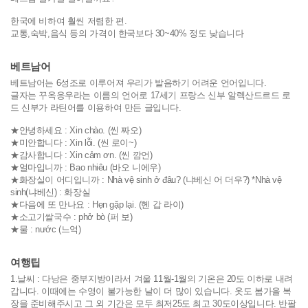
한국에 비하여 훨씬 저렴한 편.
교통,숙박,음식 등의 가격이 한국보다 30~40% 정도 낮습니다
베트남어
베트남어는 6성조로 이루어져 우리가 발음하기 어려운 언어입니다.
글자는 꾸옥응우라는 이름의 언어로 17세기 프랑스 신부 알렉산드르드 로
드 신부가 라틴어를 이용하여 만든 글입니다.
★안녕하세요 : Xin chào. (씬 짜오)
★미안합니다 : Xin lỗi. (씬 로이~)
★감사합니다 : Xin cảm ơn. (씬 깜언)
★얼마입니까 : Bao nhiêu (바오 니에우)
★화장실이 어디입니까 : Nhà vệ sinh ở đâu? (냐베신 어 더우?) *Nhà vệ
sinh(냐베신) : 화장실
★다음에 또 만나요 : Hẹn gặp lại. (헨 갑 라이)
★소고기쌀국수 : phở bò (퍼 보)
★물 : nước (느억)
여행팁
1.날씨 : 다낭은 중부지방이라서 겨울 11월-1월의 기온은 20도 이하로 내려
갑니다. 이때에는 수영이 불가능한 날이 더 많이 있습니다. 옷도 봄가을 복
장을 준비해주시고 그 외 기간은 모두 최저25도 최고 30도이상입니다. 반팔