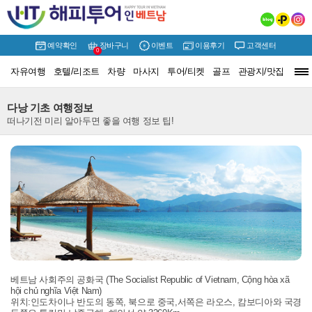
예약확인
장바구니
이벤트
이용후기
고객센터
0
자유여행
호텔/리조트
차량
마사지
투어/티켓
골프
관광지/맛집
여행정보
다낭 기초 여행정보
떠나기전 미리 알아두면 좋을 여행 정보 팁!
베트남 사회주의 공화국 (The Socialist Republic of Vietnam, Cộng hòa xã
hội chủ nghĩa Việt Nam)
위치:인도차이나 반도의 동쪽, 북으로 중국,서쪽은 라오스, 캄보디아와 국경