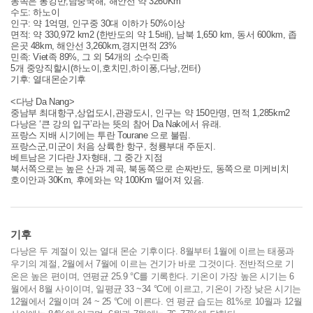
동쪽은 통킹만,남중국해, 해안선 약 3260Km
수도: 하노이
인구: 약 1억명, 인구중 30대 이하가 50%이상
면적: 약 330,972 km2 (한반도의 약 1.5배), 남북 1,650 km, 동서 600km, 좁
은곳 48km, 해안선 3,260km,경지면적 23%
민족: Viet족 89%, 그 외 54개의 소수민족
5개 중앙직할시(하노이,호치민,하이퐁,다낭,껀터)
기후: 열대몬순기후
<다낭 Da Nang>
중남부 최대항구,상업도시,관광도시, 인구는 약 150만명, 면적 1,285km2
다낭은 ‘큰 강의 입구’라는 뜻의 참어 Da Nak에서 유래.
프랑스 지배 시기에는 투란 Tourane 으로 불림.
프랑스군,미군이 처음 상륙한 항구, 청룡부대 주둔지.
베트남은 기다란 J자형태, 그 중간 지점
북서쪽으로는 높은 산과 계곡, 북동쪽으로 손짜반도, 동쪽으로 미케비치
호이안과 30Km, 후에와는 약 100Km 떨어져 있음.
기후
다낭은 두 계절이 있는 열대 몬순 기후이다. 8월부터 1월에 이르는 태풍과
우기의 계절, 2월에서 7월에 이르는 건기가 바로 그것이다. 전반적으로 기
온은 높은 편이며, 연평균 25.9 °C를 기록한다. 기온이 가장 높은 시기는 6
월에서 8월 사이이며, 일평균 33 ~34 °C에 이르고, 기온이 가장 낮은 시기는
12월에서 2월이며 24 ~ 25 °C에 이른다. 연 평균 습도는 81%로 10월과 12월