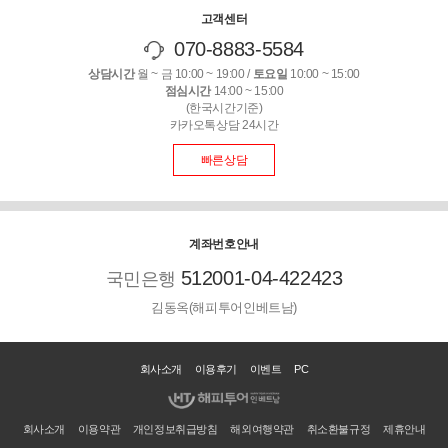
고객센터
070-8883-5584
상담시간
월 ~ 금 10:00 ~ 19:00 /
토요일
10:00 ~ 15:00
점심시간
14:00 ~ 15:00
(한국시간기준)
카카오톡상담 24시간
빠른상담
계좌번호안내
512001-04-422423
국민은행
김동옥(해피투어인베트남)
회사소개
이용후기
이벤트
PC
회사소개
이용약관
개인정보취급방침
해외여행약관
취소환불규정
제휴안내