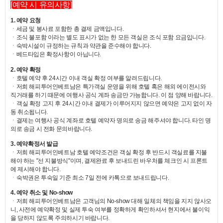
[예약 시 유의사항]
1. 예약 요청
ㆍ세금 및 봉사료 포함한 총 결제 금액입니다.
ㆍ조식 불포함 이라는 별도 표시가 없는 한 모든 객실은 조식 포함 요금입니다.
ㆍ숙박시설이 규정하는 규칙과 약관을 준수해야 합니다.
ㆍ베드타입은 확정사항이 아닙니다.
2. 예약 확정
ㆍ호텔 예약 후 24시간 이내 객실 확정 여부를 알려드립니다.
ㆍ저희 해피투어인베트남은 특가객실 운영을 위해 호텔 혹은 해외 에이전시와
직거래를 하기 때문에 여행사 공식 계좌 송금만 가능합니다. 이 점 양해 바랍니다.
ㆍ
객실 확정 고지 후 24시간 이내 결제가 이루어지지 않으면 예약은 고지 없이 자
동 취소됩니다.
ㆍ결제는 여행사 공식 계좌로 호텔 예약자 명의로 송금 해주셔야 합니다. 타인 명
의로 송금 시 전화 문의바랍니다.
3. 예약확정서 발급
ㆍ저희 해피투어인베트남 호텔 예약조건은 객실 확정 후 반드시 객실료를 지불
해야 하는 "선 지불방식"이며, 결제완료 후 보내드린 바우처를 체크인 시 프론트
에 제시해야 합니다.
ㆍ
숙박권은 투숙일 기준 최소 7일 전에 카톡으로 보내드립니다.
4. 예약 취소 및 No-show
ㆍ저희 해피투어인베트남은 고객님의 No-show 대해 일체의 책임을 지지 않사오
니, 사전에 예약확정 및 실제 투숙 여부를 정확하게 확인하셔서 현지에서 불이익
을 당하지 않도록 주의하시기 바랍니다.