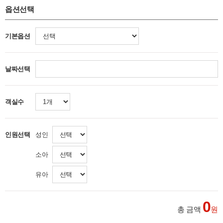
옵션선택
기본옵션
날짜선택
객실수
성인
인원선택
소아
유아
0
총 금액
원