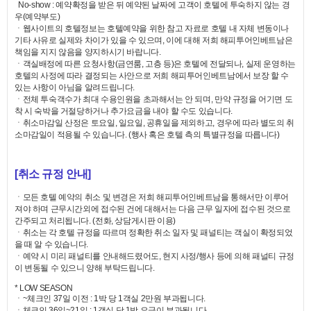
No-show : 예약확정을 받은 뒤 예약된 날짜에 고객이 호텔에 투숙하지 않는 경
우(예약부도)
ㆍ웹사이트의 호텔정보는 호텔예약을 위한 참고 자료로 호텔 내 자체 변동이나
기타 사유로 실제와 차이가 있을 수 있으며, 이에 대해 저희 해피투어인베트남은
책임을 지지 않음을 양지하시기 바랍니다.
ㆍ객실배정에 따른 요청사항(금연룸, 고층 등)은 호텔에 전달되나, 실제 운영하는
호텔의 사정에 따라 결정되는 사안으로 저희 해피투어인베트남에서 보장 할 수
있는 사항이 아님을 알려드립니다.
ㆍ전체 투숙객수가 최대 수용인원을 초과해서는 안 되며, 만약 규정을 어기면 도
착 시 숙박을 거절당하거나 추가요금을 내야 할 수도 있습니다.
ㆍ취소마감일 산정은 토요일, 일요일, 공휴일을 제외하고, 경우에 따라 별도의 취
소마감일이 적용될 수 있습니다. (행사 혹은 호텔 측의 특별규정을 따릅니다)
[취소 규정 안내]
ㆍ모든 호텔 예약의 취소 및 변경은 저희 해피투어인베트남을 통해서만 이루어
져야 하며 근무시간외에 접수된 건에 대해서는 다음 근무 일자에 접수된 것으로
간주되고 처리됩니다. (전화, 상담게시판 이용)
ㆍ취소는 각 호텔 규정을 따르며 정확한 취소 일자 및 패널티는 객실이 확정되었
을 때 알 수 있습니다.
ㆍ예약 시 미리 패널티를 안내해드렸어도, 현지 사정/행사 등에 의해 패널티 규정
이 변동될 수 있으니 양해 부탁드립니다.
* LOW SEASON
ㆍ~체크인 37일 이전 : 1박 당 1객실 2만원 부과됩니다.
ㆍ체크인 36일~21일 : 1객실 당 1박 요금이 부과됩니다.