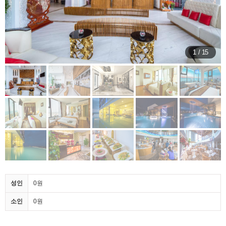
1 / 15
성인
0원
소인
0원