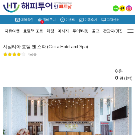
예약확인
장바구니
이벤트
이용후기
고객센터
0
자유여행
호텔/리조트
차량
마사지
투어/티켓
골프
관광지/맛집
여행정보
시실리아 호텔 앤 스파 (Cicilia Hotel and Spa)
4성급
0 원
0
원 (1박)