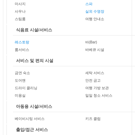
마사지
스파
사우나
실외 수영장
스팀룸
여행 안내소
식음료 시설/서비스
레스토랑
바(Bar)
룸서비스
바베큐 시설
서비스 및 편의 시설
금연 숙소
세탁 서비스
도어맨
안전 금고
드라이 클리닝
여행 가방 보관
미용실
일일 청소 서비스
아동용 시설/서비스
베이비시팅 서비스
키즈 클럽
출입/접근 서비스