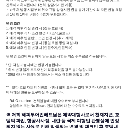
져야 하며 근무시간외에 접수된 건에 대해서는 다음 근무 일자에 접수된 것으로
간주되고 처리됩니다. (전화, 상담게시판 이용)
ㆍ바우처 발행 시점부터 취소 규정 상 명시된 환불 불가 기간 이외 모든 변경 요청
시 1박 당 1만원 변경수수료가 부과됩니다.
변경 조건
1. 예약 이후 객실 변경 시 (같은 호텔 내)
2. 예약 이후 식사 조건 변경 시 (조식,풀보드)
3. 예약 이후 빈펄랜드 조건 변경 시 (추가,제외)
4. 예약 이후 날짜 변경 시 (동일 호텔 동일 객실 내)
5. 예약 이후 인원 변경 시 (인원추가,인원취소)
위 변경 조건에 해당하지 않는 모든 사항은 취소 수수료로 적용됩니다.
* 단, 객실 가능시에만 변경 가능합니다.
* 취소 변경 불가 프로모션이 적용되었을 경우 불가능합니다.
* 30일 이내 변경요청에 대해서는 취소 규정과 동일합니다.
** 또한 호텔 자체의 이벤트나 행사 할인 요금 등 결제 후 기타 사유로 인한 차액
에 대해선 환불을 요구하실 수 없습니다.
Full Guarantee : 전체일정에 대한 수수료로 부과됩니다.
당일취소 또는 No-Show : 전체일정에 대한 수수료로 부과됩니다.
※ 저희 해피투어인베트남은 예약대행사로서 천재지변, 호
텔의 파업, 항공사사정, 내란 등 국제 여행업 관행상에 인정
되지 않는 사유로 인해 발생되는 변경 및 체크인 후 호텔내