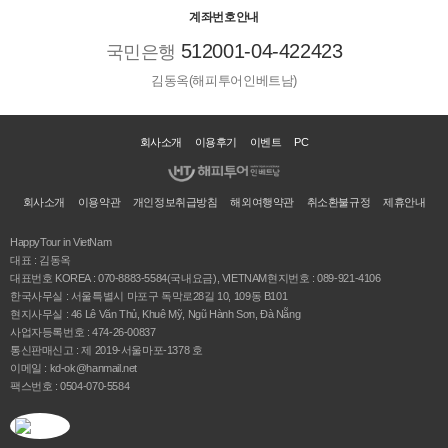
계좌번호안내
512001-04-422423
국민은행
김동옥(해피투어인베트남)
회사소개
이용후기
이벤트
PC
회사소개
이용약관
개인정보취급방침
해외여행약관
취소환불규정
제휴안내
HappyTour in VietNam
대표 : 김동옥
대표번호 KOREA : 070-8883-5584(국내요금), VIETNAM현지번호 : 089-921-4106
한국사무실 : 서울특별시 마포구 독막로28길 10, 109동 B101
현지사무실 : 46 Lê Văn Thủ, Khuê Mỹ, Ngũ Hành Sơn, Đà Nẵng
사업자등록번호 : 474-26-00837
통신판매신고 : 제 2019-서울마포-1378 호
이메일 : kd-ok@hanmail.net
팩스번호 : 0504-070-5584