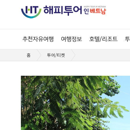
추천자유여행
여행정보
호텔/리조트
투
홈
투어/티켓