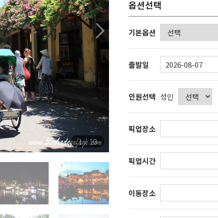
옵션선택
다음
기본옵션
출발일
인원선택
성인
픽업장소
1 / 10
픽업시간
이동장소