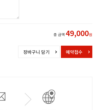
49,000
총 금액
원
장바구니 담기
예약접수