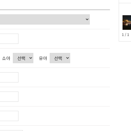
1 / 1
소아
유아