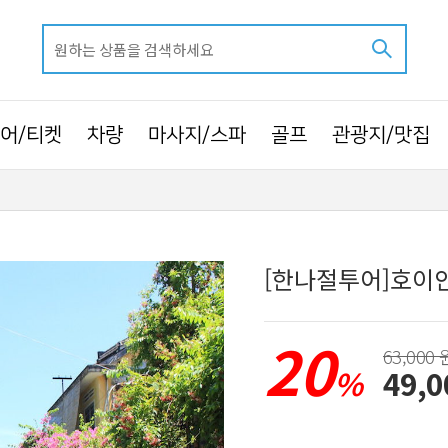
어/티켓
차량
마사지/스파
골프
관광지/맛집
[한나절투어]호이안
20
63,000 
%
49,